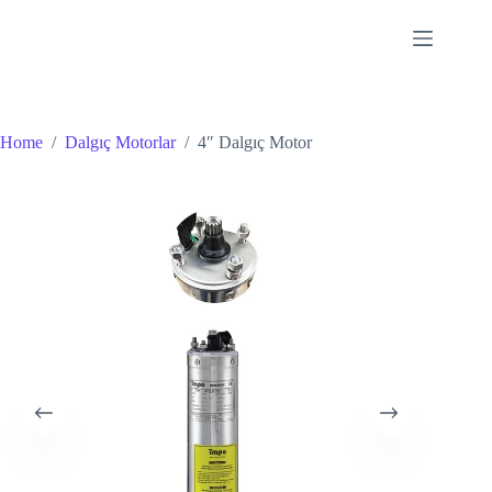
Skip
to
content
Home
/
Dalgıç Motorlar
/
4″ Dalgıç Motor