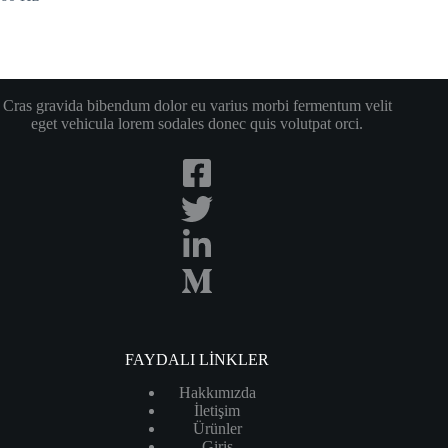
Cras gravida bibendum dolor eu varius morbi fermentum velit
eget vehicula lorem sodales donec quis volutpat orci.
FAYDALI LİNKLER
Hakkımızda
İletişim
Ürünler
Giriş