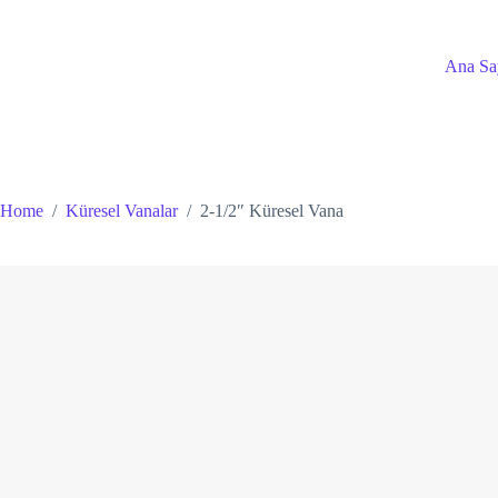
Skip
to
content
Ana Sa
Home
/
Küresel Vanalar
/
2-1/2″ Küresel Vana